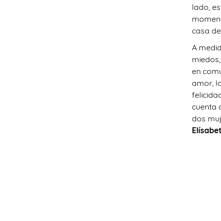
lado, e
momento
casa de
A medid
miedos,
en comú
amor, la
felicid
cuenta 
dos muj
Elísabe