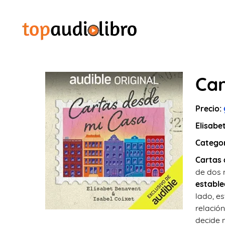
Car
Precio:
Elisabe
Catego
Cartas 
de dos 
estable
lado, es
relación
decide 