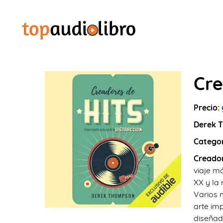
Cre
Precio:
Derek 
Catego
Creador
viaje má
XX y la
Varios 
arte im
diseñad