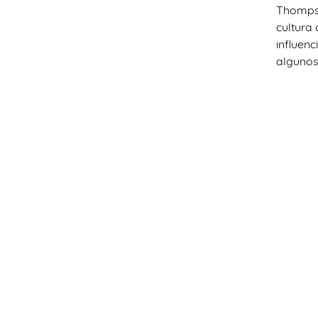
Thompso
cultura 
influen
algunos