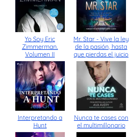
Yo Soy Eric
Mr. Star - Vive la ley
Zimmerman.
de la pasión, hasta
Volumen II
que pierdas el juicio
Interpretando a
Nunca te cases con
Hunt
el multimillonario