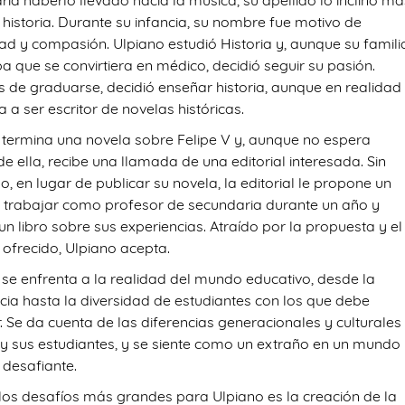
ría haberlo llevado hacia la música, su apellido lo inclinó má
 historia. Durante su infancia, su nombre fue motivo de
dad y compasión. Ulpiano estudió Historia y, aunque su famili
a que se convirtiera en médico, decidió seguir su pasión.
 de graduarse, decidió enseñar historia, aunque en realidad
 a ser escritor de novelas históricas.
 termina una novela sobre Felipe V y, aunque no espera
e ella, recibe una llamada de una editorial interesada. Sin
, en lugar de publicar su novela, la editorial le propone un
: trabajar como profesor de secundaria durante un año y
 un libro sobre sus experiencias. Atraído por la propuesta y el
 ofrecido, Ulpiano acepta.
 se enfrenta a la realidad del mundo educativo, desde la
cia hasta la diversidad de estudiantes con los que debe
. Se da cuenta de las diferencias generacionales y culturales
l y sus estudiantes, y se siente como un extraño en un mundo
 desafiante.
los desafíos más grandes para Ulpiano es la creación de la