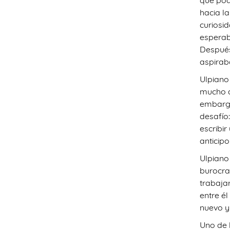
que pod
hacia la
curiosi
esperab
Después
aspiraba
Ulpiano
mucho d
embargo
desafío
escribir
anticipo
Ulpiano
burocra
trabajar
entre é
nuevo y
Uno de 