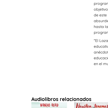
program
objetiv
de este
absurdi
hasta l
progra
"El Laza
educati
anécdota
educació
en el 
Audiolibros relacionados