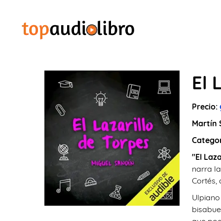
El 
Precio:
Martín
Catego
"El Laza
narra l
Cortés,
Ulpiano
bisabuel