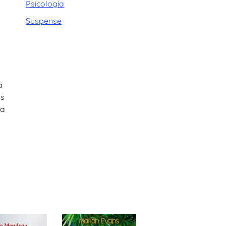
Psicología
s
Suspense
a
as
la