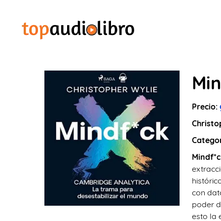
Min
Precio:
Christo
Catego
Mindf*c
extracc
históri
con dat
poder d
esto la