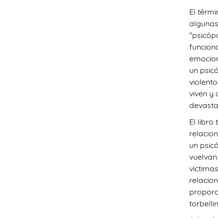
El térm
algunas
"psicóp
funcion
emociona
un psic
violent
viven y
devasta
El libro
relacio
un psic
vuelvan
víctima
relacion
proporc
torbell