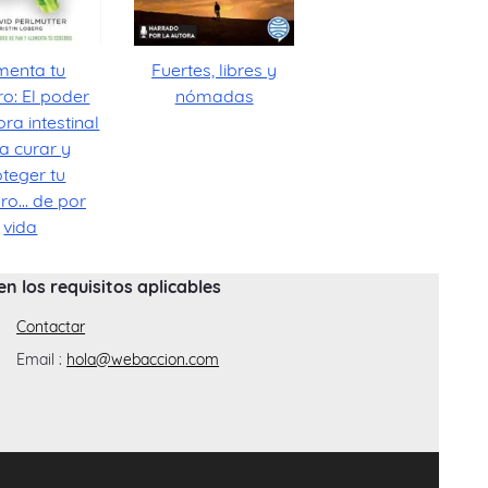
imenta tu
Fuertes, libres y
ro: El poder
nómadas
ora intestinal
a curar y
oteger tu
ro... de por
vida
 los requisitos aplicables
Contactar
Email :
hola@webaccion.com