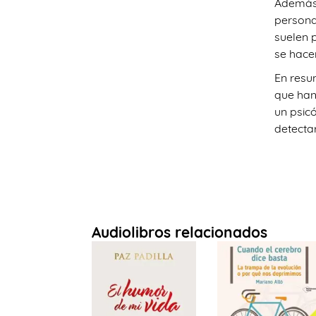
Además,
persona
suelen 
se hace
En resu
que han
un psic
detectar
Audiolibros relacionados