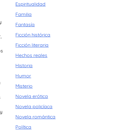
Espiritualidad
Familia
y
Fantasía
Ficción histórica
,
Ficción literaria
os
Hechos reales
Historia
Humor
a
Misterio
Novela erótica
s
Novela policíaca
 y
Novela romántica
Política