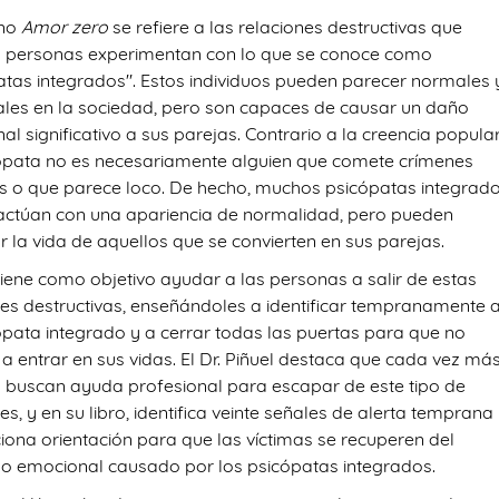
ino
Amor zero
se refiere a las relaciones destructivas que
 personas experimentan con lo que se conoce como
atas integrados". Estos individuos pueden parecer normales 
ales en la sociedad, pero son capaces de causar un daño
l significativo a sus parejas. Contrario a la creencia popular
ópata no es necesariamente alguien que comete crímenes
os o que parece loco. De hecho, muchos psicópatas integrad
 actúan con una apariencia de normalidad, pero pueden
r la vida de aquellos que se convierten en sus parejas.
 tiene como objetivo ayudar a las personas a salir de estas
nes destructivas, enseñándoles a identificar tempranamente 
ópata integrado y a cerrar todas las puertas para que no
 a entrar en sus vidas. El Dr. Piñuel destaca que cada vez má
s buscan ayuda profesional para escapar de este tipo de
es, y en su libro, identifica veinte señales de alerta temprana
iona orientación para que las víctimas se recuperen del
ino emocional causado por los psicópatas integrados.