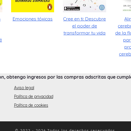
o
Emociones tóxicas
Cree en ti: Descubre
Al
el poder de
cereb
transformar tu vida
de la fl
é
par
pr
cereb
on, obtengo ingresos por las compras adscritas que cumplen
Aviso legal
Política de privacidad
Política de cookies
© 2022 - 2026 Todos los derechos reservados