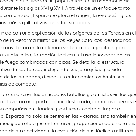
es de élite que jugaron un papel crucial en la hegemonía de
durante los siglos XVI y XVII. A través de un enfoque tanto
o como visual, Esparza explora el origen, la evolución y las
s más significativas de estos soldados.
 inicia con una explicación de los orígenes de los Tercios en e
o de la Reforma Militar de los Reyes Católicos, destacando
 convirtieron en la columna vertebral del ejército español
a su disciplina, formación táctica y el uso innovador de las
e fuego combinadas con picas. Se detalla la estructura
tiva de los Tercios, incluyendo sus jerarquías y la vida
na de los soldados, desde sus entrenamientos hasta sus
gias de combate.
profundiza en las principales batallas y conflictos en los qu
cios tuvieron una participación destacada, como las guerras 
 las campañas en Flandes y las luchas contra el Imperio
. Esparza no solo se centra en las victorias, sino también e
afíos y derrotas que enfrentaron, proporcionando un análisis
ado de su efectividad y la evolución de sus tácticas militares.