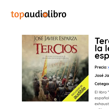
Ter
la 
es
Precio:
José Ja
Catego
El libro
español
exhausti