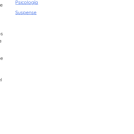
Psicología
ue
Suspense
os
a
de
l