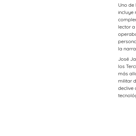
Uno de l
incluye
complem
lector 
operaba
persona
la narra
José Ja
los Ter
más all
militar
declive 
tecnoló