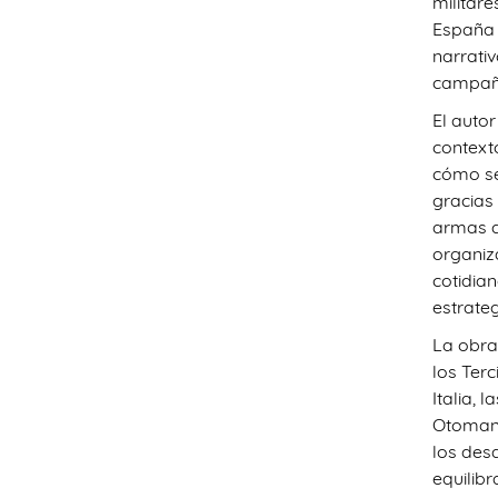
militar
España 
narrativ
campaña
El autor
context
cómo se
gracias 
armas d
organiza
cotidia
estrate
La obra 
los Ter
Italia,
Otomano
los des
equilibr