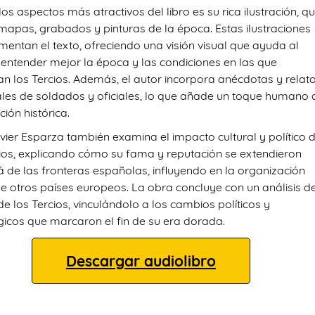
os aspectos más atractivos del libro es su rica ilustración, q
 mapas, grabados y pinturas de la época. Estas ilustraciones
entan el texto, ofreciendo una visión visual que ayuda al
a entender mejor la época y las condiciones en las que
n los Tercios. Además, el autor incorpora anécdotas y relat
les de soldados y oficiales, lo que añade un toque humano 
ción histórica.
vier Esparza también examina el impacto cultural y político 
cios, explicando cómo su fama y reputación se extendieron
á de las fronteras españolas, influyendo en la organización
 de otros países europeos. La obra concluye con un análisis de
de los Tercios, vinculándolo a los cambios políticos y
gicos que marcaron el fin de su era dorada.
Descargar audiolibro